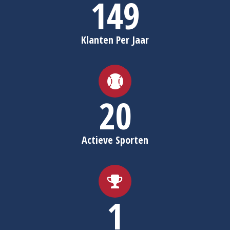
150
Klanten Per Jaar
20
Actieve Sporten
1