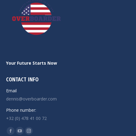
Your Future Starts Now
CONTACT INFO
Email
dennis@overboarder.com
Phone number:
+32 (0) 478 41 00 72
Find us on:
Facebook
YouTube
Instagram