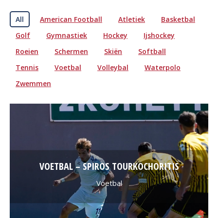
All
American Football
Atletiek
Basketbal
Golf
Gymnastiek
Hockey
Ijshockey
Roeien
Schermen
Skiën
Softball
Tennis
Voetbal
Volleybal
Waterpolo
Zwemmen
VOETBAL – SPIROS TOURKOCHORITIS
Voetbal